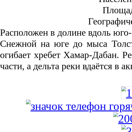
Площа
Географич
Рас­положен в долине вдоль юго-
Снежной на юге до мыса Толст
огибает хребет Хамар-Дабан. Ре
части, а дельта реки вда­ётся в 