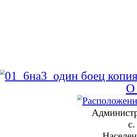
О
Администр
с.
Населен