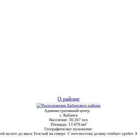
О районе
Административный центр:
с. Кабанск
Население:
50 267 чел.
Площадь:
13 470 км²
Географическое положение:
ой на юге до мыса Толстый на севере. С юго-востока долину огибает хребет Ха