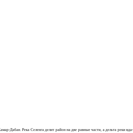
мар-Дабан. Река Селенга делит район на две равные части, а дельта реки вда­