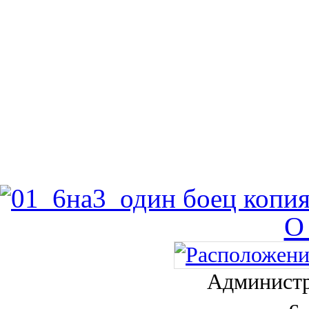
О
Администр
с.