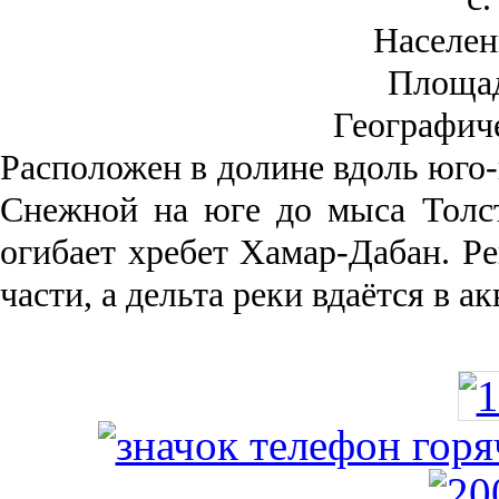
Населен
Площа
Географич
Рас­положен в долине вдоль юго-
Снежной на юге до мыса Толст
огибает хребет Хамар-Дабан. Ре
части, а дельта реки вда­ётся в 