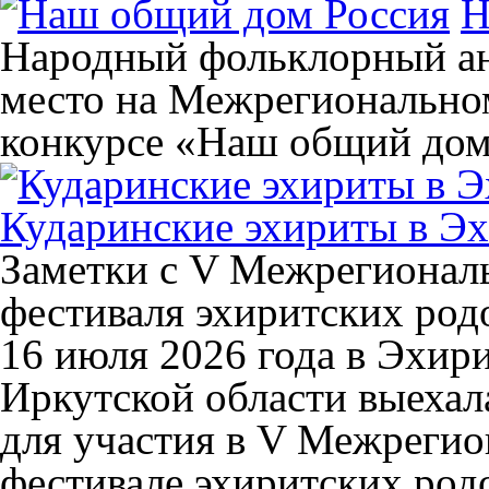
Н
Народный фольклорный ан
место на Межрегиональном
конкурсе «Наш общий дом
Кударинские эхириты в Эх
Заметки с V Межрегионал
фестиваля эхиритских род
16 июля 2026 года в Эхир
Иркутской области выехал
для участия в V Межреги
фестивале эхиритских ро