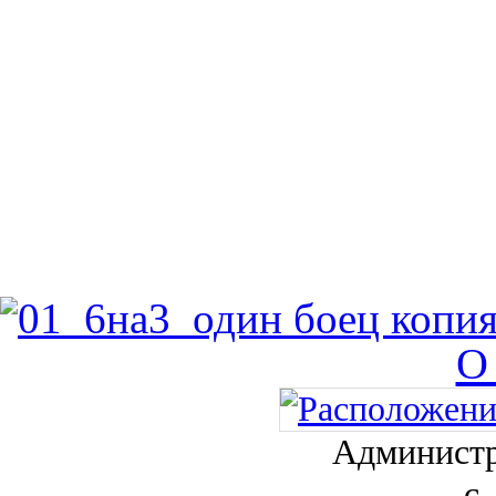
О
Администр
с.