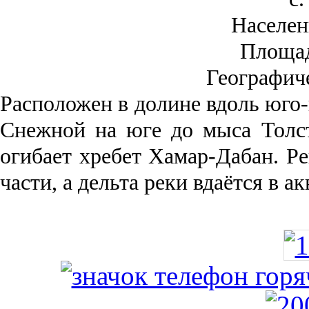
Населен
Площа
Географич
Рас­положен в долине вдоль юго-
Снежной на юге до мыса Толст
огибает хребет Хамар-Дабан. Ре
части, а дельта реки вда­ётся в 