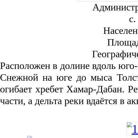
Администр
с.
Населен
Площа
Географич
Рас­положен в долине вдоль юго-
Снежной на юге до мыса Толст
огибает хребет Хамар-Дабан. Ре
части, а дельта реки вда­ётся в 