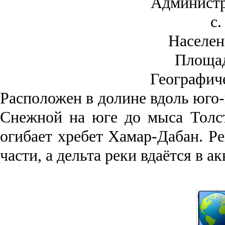
Администр
с.
Населен
Площа
Географич
Рас­положен в долине вдоль юго-
Снежной на юге до мыса Толст
огибает хребет Хамар-Дабан. Ре
части, а дельта реки вда­ётся в 