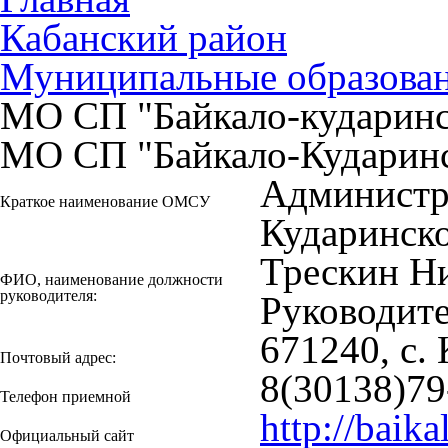
Кабанский район
Муниципальные образова
МО СП "Байкало-кударинс
МО СП "Байкало-Кударин
Администр
Краткое наименование ОМСУ
Кударинск
Трескин Н
ФИО, наименование должности
руководителя:
Руководит
671240, с.
Почтовый адрес:
8(30138)79
Телефон приемной
http://baik
Официальный сайт