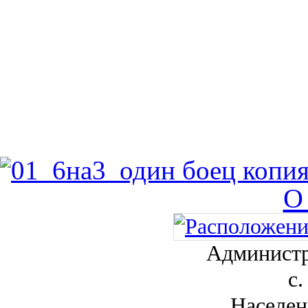
О
Администр
с.
Населен