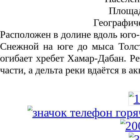
Площа
Географич
Рас­положен в долине вдоль юго-
Снежной на юге до мыса Толст
огибает хребет Хамар-Дабан. Ре
части, а дельта реки вда­ётся в 