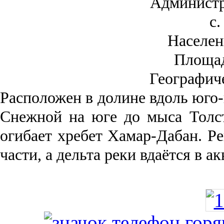
Администр
с.
Населен
Площа
Географич
Рас­положен в долине вдоль юго-
Снежной на юге до мыса Толст
огибает хребет Хамар-Дабан. Ре
части, а дельта реки вда­ётся в 