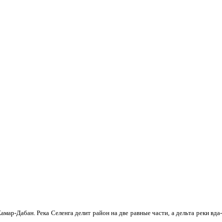
мар-Дабан. Река Селенга делит район на две равные части, а дельта реки вда­