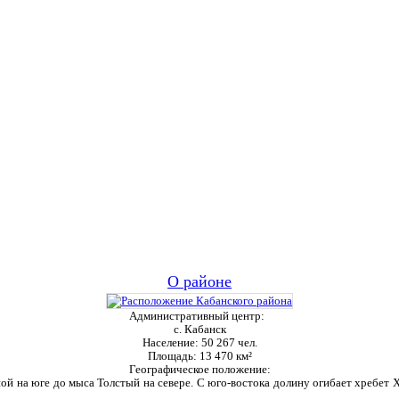
О районе
Административный центр:
с. Кабанск
Население:
50 267 чел.
Площадь:
13 470 км²
Географическое положение:
ой на юге до мыса Толстый на севере. С юго-востока долину огибает хребет Ха