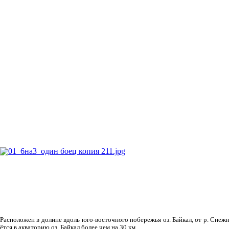
Рас­положен в долине вдоль юго-восточного побережья оз. Байкал, от р. Снежн
ётся в акваторию оз. Байкал более чем на 30 км.