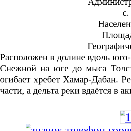
Администр
с.
Населен
Площа
Географич
Рас­положен в долине вдоль юго-
Снежной на юге до мыса Толст
огибает хребет Хамар-Дабан. Ре
части, а дельта реки вда­ётся в 