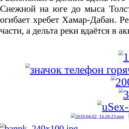
Снежной на юге до мыса Толст
огибает хребет Хамар-Дабан. Ре
части, а дельта реки вда­ётся в 