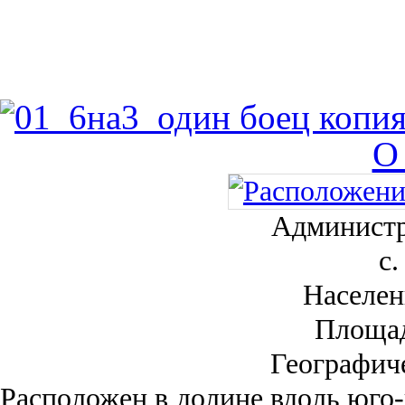
О
Администр
с.
Населен
Площа
Географич
Рас­положен в долине вдоль юго-