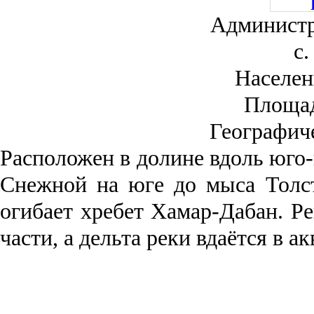
Администр
с.
Населен
Площа
Географич
Рас­положен в долине вдоль юго-
Снежной на юге до мыса Толст
огибает хребет Хамар-Дабан. Ре
части, а дельта реки вда­ётся в 