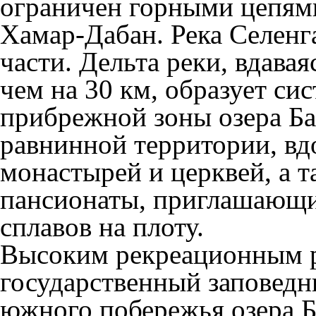
ограничен горными цепями
Хамар-Дабан. Река Селенга
части. Дельта реки, вдавая
чем на 30 км, образует си
прибрежной зоны озера Бай
равнинной территории, вд
монастырей и церквей, а т
пансионаты, приглашающи
сплавов на плоту.
Высоким рекреационным р
государственный заповедн
южного побережья озера 