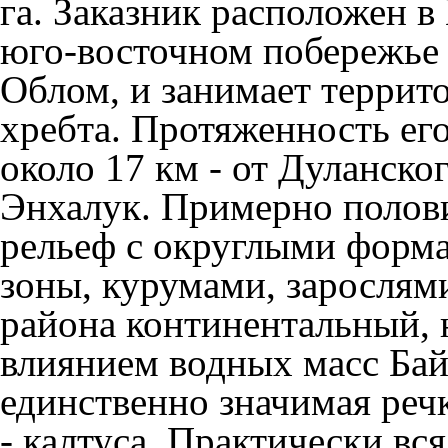
га. Заказник расположен в
юго-восточном побережье 
Облом, и занимает террит
хребта. Протяженность ег
около 17 км - от Дуланског
Энхалук. Примерно полови
рельеф с округлыми форм
зоны, курумами, зарослям
района континентальный, 
влиянием водных масс Байк
единственно значимая реч
- калтуса. Практически вс