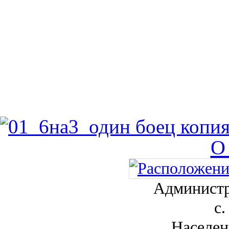
О
Администр
с.
Населен