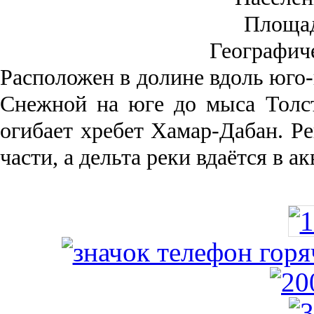
Площа
Географич
Рас­положен в долине вдоль юго-
Снежной на юге до мыса Толст
огибает хребет Хамар-Дабан. Ре
части, а дельта реки вда­ётся в 