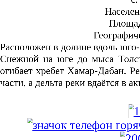
Населен
Площа
Географич
Рас­положен в долине вдоль юго-
Снежной на юге до мыса Толст
огибает хребет Хамар-Дабан. Ре
части, а дельта реки вда­ётся в 