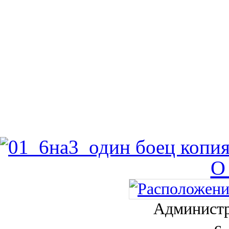
О
Администр
с.