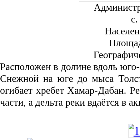
Администр
с.
Населен
Площа
Географич
Рас­положен в долине вдоль юго-
Снежной на юге до мыса Толст
огибает хребет Хамар-Дабан. Ре
части, а дельта реки вда­ётся в 