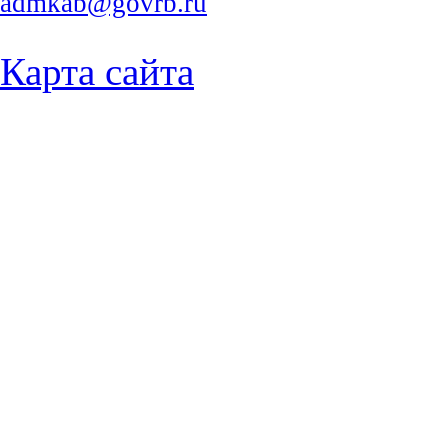
admkab@govrb.ru
Карта сайта