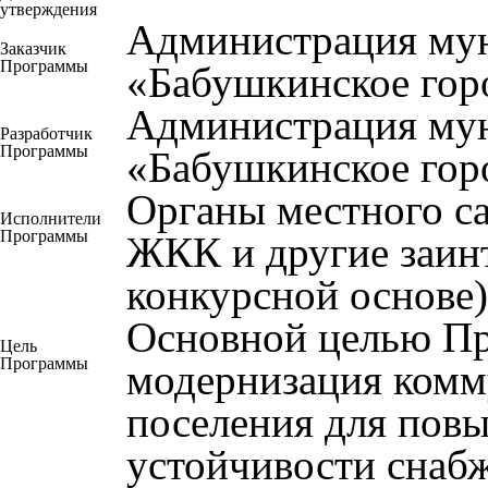
утверждения
Администрация мун
Заказчик
Программы
«Бабушкинское гор
Администрация мун
Разработчик
Программы
«Бабушкинское гор
Органы местного с
Исполнители
Программы
ЖКК и другие заин
конкурсной основе)
Основной целью Пр
Цель
Программы
модернизация комм
поселения для пов
устойчивости снаб