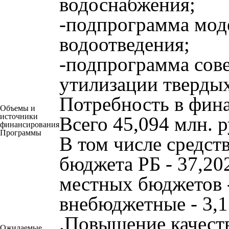
водоснабжения;
-подпрограмма мод
водоотведения;
-подпрограмма сове
утилизации тверды
Потребность в фин
Объемы и
источники
Всего
45,094
млн. р
финансирования
Программы
В том числе средств
бюджета РБ - 37,202
местных бюджетов -
внебюджетные - 3,1
.Повышение качест
Ожидаемые