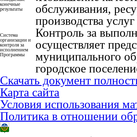
конечные
обслуживания, рес
результаты
производства услуг
Контроль за выпол
Система
организации и
осуществляет предс
контроля за
исполнением
муниципального об
Программы
городское поселени
Скачать документ полнос
Карта сайта
Условия использования ма
Политика в отношении об