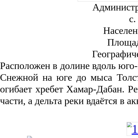
Администр
с.
Населен
Площа
Географич
Рас­положен в долине вдоль юго-
Снежной на юге до мыса Толст
огибает хребет Хамар-Дабан. Ре
части, а дельта реки вда­ётся в 