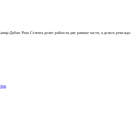
мар-Дабан. Река Селенга делит район на две равные части, а дельта реки вда­