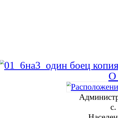
О
Администр
с.
Населен