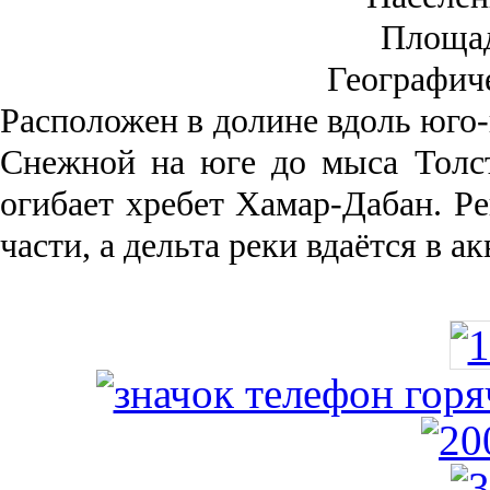
Площа
Географич
Рас­положен в долине вдоль юго-
Снежной на юге до мыса Толст
огибает хребет Хамар-Дабан. Ре
части, а дельта реки вда­ётся в 