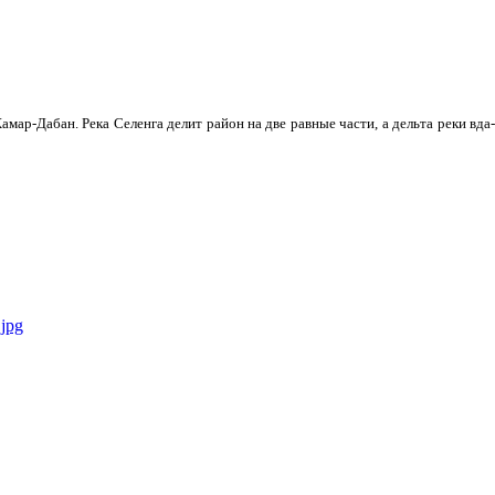
мар-Дабан. Река Селенга делит район на две равные части, а дельта реки вда­