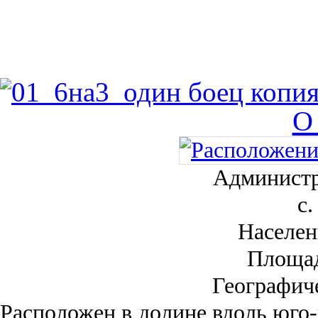
О
Администр
с.
Населен
Площа
Географич
Рас­положен в долине вдоль юго-