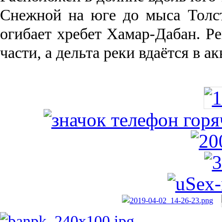
Снежной на юге до мыса Толст
огибает хребет Хамар-Дабан. Ре
части, а дельта реки вда­ётся в 