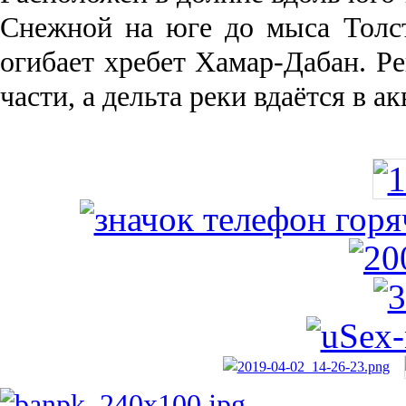
Снежной на юге до мыса Толст
огибает хребет Хамар-Дабан. Ре
части, а дельта реки вда­ётся в 