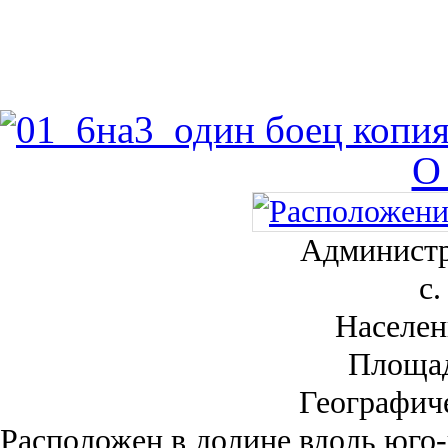
О
Администр
с.
Населен
Площа
Географич
Рас­положен в долине вдоль юго-