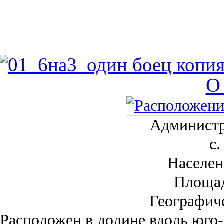
О
Администр
с.
Населен
Площа
Географич
Рас­положен в долине вдоль юго-