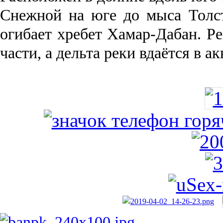
Снежной на юге до мыса Толст
огибает хребет Хамар-Дабан. Ре
части, а дельта реки вда­ётся в 