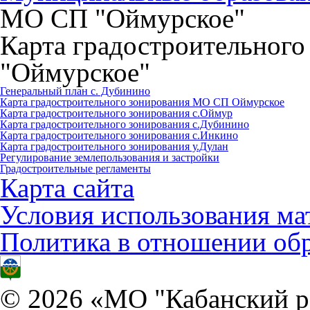
МО СП "Оймурское"
Карта градостроительног
"Оймурское"
Генеральный план с. Дубинино
Карта градостроительного зонирования МО СП Оймурское
Карта градостроительного зонирования с.Оймур
Карта градостроительного зонирования с.Дубинино
Карта градостроительного зонирования с.Инкино
Карта градостроительного зонирования у.Дулан
Регулирование землепользования и застройки
Градостроительные регламенты
Карта сайта
Условия использования ма
Политика в отношении об
© 2026 «МО "Кабанский р