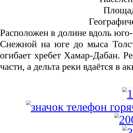
Площа
Географич
Рас­положен в долине вдоль юго-
Снежной на юге до мыса Толст
огибает хребет Хамар-Дабан. Ре
части, а дельта реки вда­ётся в 