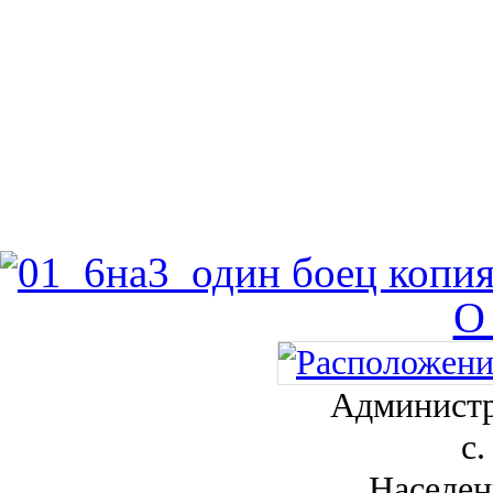
О
Администр
с.
Населен