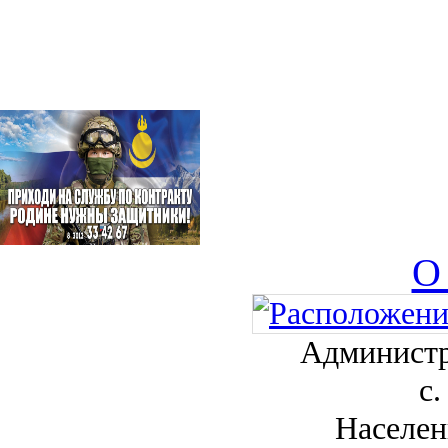
О
Администр
с.
Населен