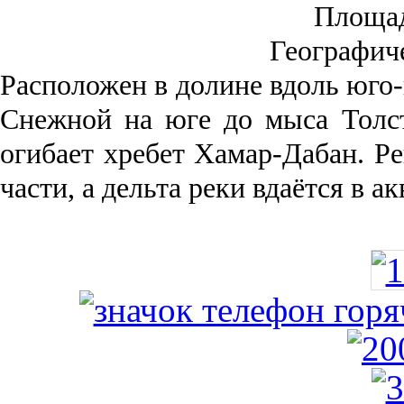
Площа
Географич
Рас­положен в долине вдоль юго-
Снежной на юге до мыса Толст
огибает хребет Хамар-Дабан. Ре
части, а дельта реки вда­ётся в 