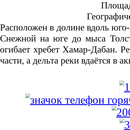
Площа
Географич
Рас­положен в долине вдоль юго-
Снежной на юге до мыса Толст
огибает хребет Хамар-Дабан. Ре
части, а дельта реки вда­ётся в 