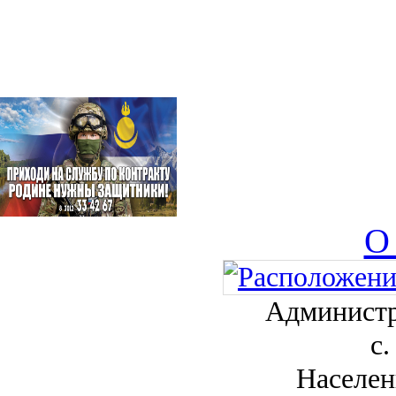
О
Администр
с.
Населен