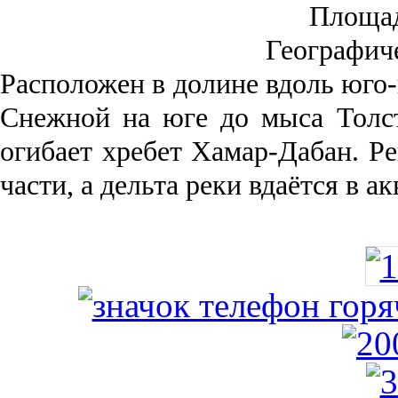
Площа
Географич
Рас­положен в долине вдоль юго-
Снежной на юге до мыса Толст
огибает хребет Хамар-Дабан. Ре
части, а дельта реки вда­ётся в 