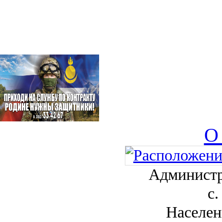
О
Администр
с.
Населен