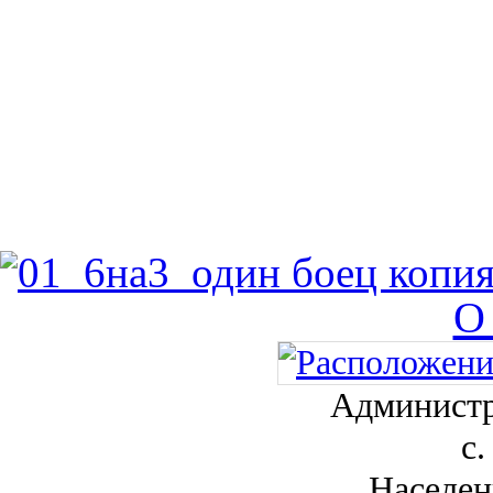
О
Администр
с.
Населен