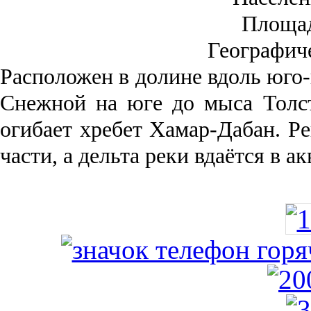
Площа
Географич
Рас­положен в долине вдоль юго-
Снежной на юге до мыса Толст
огибает хребет Хамар-Дабан. Ре
части, а дельта реки вда­ётся в 