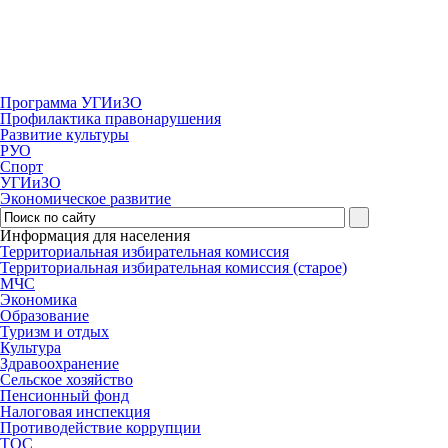
Программа УГИиЗО
Профилактика правонарушения
Развитие культуры
РУО
Спорт
УГИиЗО
Экономическое развитие
Информация для населения
Территориальная избирательная комиссия
Территориальная избирательная комиссия (старое)
МЧС
Экономика
Образование
Туризм и отдых
Культура
Здравоохранение
Сельское хозяйство
Пенсионный фонд
Налоговая инспекция
Противодействие коррупции
ТОС