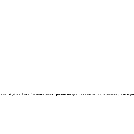
мар-Дабан. Река Селенга делит район на две равные части, а дельта реки вда­