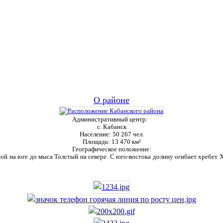
О районе
Административный центр:
с. Кабанск
Население:
50 267 чел.
Площадь:
13 470 км²
Географическое положение:
ой на юге до мыса Толстый на севере. С юго-востока долину огибает хребет Ха