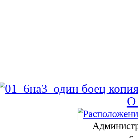
О
Администр
с.