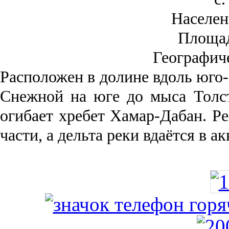
Населен
Площа
Географич
Рас­положен в долине вдоль юго-
Снежной на юге до мыса Толст
огибает хребет Хамар-Дабан. Ре
части, а дельта реки вда­ётся в 