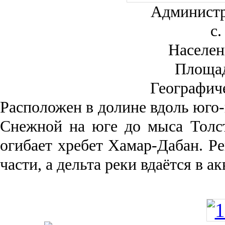
Администр
с.
Населен
Площа
Географич
Рас­положен в долине вдоль юго-
Снежной на юге до мыса Толст
огибает хребет Хамар-Дабан. Ре
части, а дельта реки вда­ётся в 