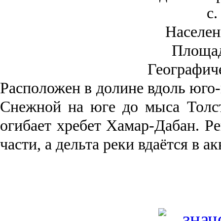
с.
Населен
Площа
Географич
Рас­положен в долине вдоль юго-
Снежной на юге до мыса Толст
огибает хребет Хамар-Дабан. Ре
части, а дельта реки вда­ётся в 