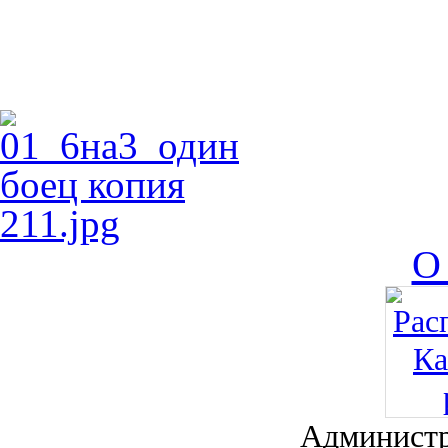
О
Администр