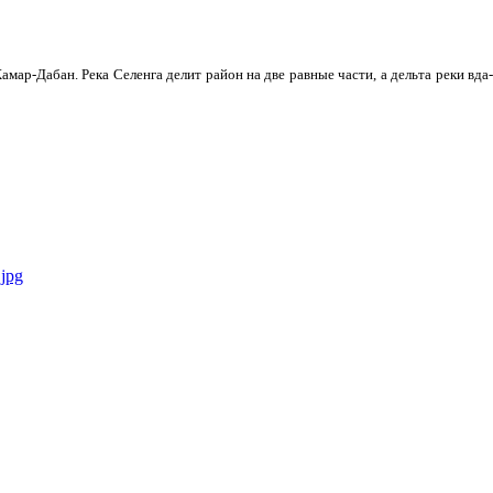
мар-Дабан. Река Селенга делит район на две равные части, а дельта реки вда­