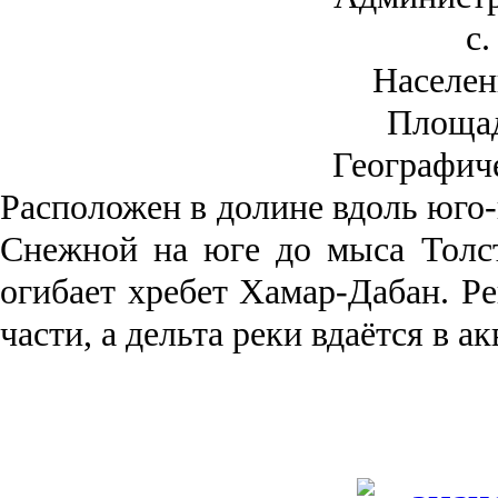
с.
Населен
Площа
Географич
Рас­положен в долине вдоль юго-
Снежной на юге до мыса Толст
огибает хребет Хамар-Дабан. Ре
части, а дельта реки вда­ётся в 