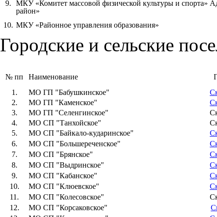
9.
МКУ «Комитет массовой физической культуры и спорта» 
район»
10.
МКУ «Районное управления образования»
Городские и сельские пос
№ пп
Наименование
1.
МО ГП "Бабушкинское"
С
2.
МО ГП "Каменское"
С
3.
МО ГП "Селенгинское"
С
4.
МО CП "Танхойское"
С
5.
МО СП "Байкало-кударинское"
С
6.
МО СП "Большереченское"
С
7.
МО СП "Брянское"
С
8.
МО СП "Выдринское"
С
9.
МО СП "Кабанское"
С
10.
МО СП "Клюевское"
С
11.
МО СП "Колесовское"
С
12.
МО СП "Корсаковское"
С