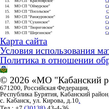
13.
МО СП "Красноярское"
С
14.
МО СП "Оймурское"
С
15.
МО СП "Посольское"
С
16
МО СП "Ранжуровское"
С
17.
МО СП "Сухинское"
С
18.
МО СП "Твороговское"
С
19.
МО СП "Шергинское"
С
Карта сайта
Условия использования ма
Политика в отношении об
© 2026 «МО "Кабанский р
671200, Российская Федерация,
Республика Бурятия, Кабанский район
с. Кабанск, ул. Кирова, д.10
.
Тел.:
+7
(30138)
43-4-36