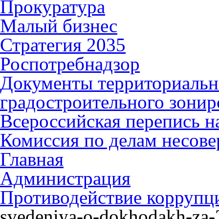
Прокуратура
Малый бизнес
Стратегия 2035
Роспотребнадзор
Документы территориальн
градостроительного зонир
Всероссийская перепись н
Комиссия по делам несов
Главная
Администрация
Противодействие коррупц
svedeniya-o-dokhodakh-za-