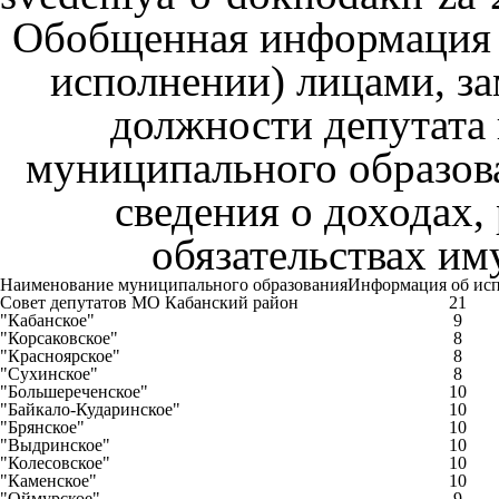
Обобщенная информация 
исполнении) лицами, 
должности депутата 
муниципального образова
сведения о доходах,
обязательствах им
Наименование муниципального образования
Информация об ис
Совет депутатов МО Кабанский район
21
"Кабанское"
9
"Корсаковское"
8
"Красноярское"
8
"Сухинское"
8
"Большереченское"
10
"Байкало-Кударинское"
10
"Брянское"
10
"Выдринское"
10
"Колесовское"
10
"Каменское"
10
"Оймурское"
9