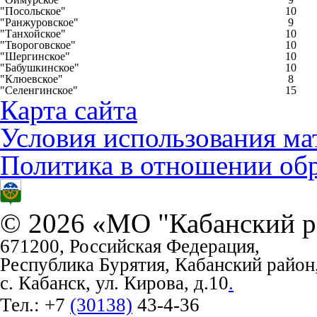
"Посольское"
10
"Ранжуровское"
9
"Танхойское"
10
"Твороговское"
10
"Шергинское"
10
"Бабушкинское"
10
"Клюевское"
8
"Селенгинское"
15
Карта сайта
Условия использования ма
Политика в отношении об
© 2026 «МО "Кабанский р
671200, Российская Федерация,
Республика Бурятия, Кабанский район
с. Кабанск, ул. Кирова, д.10
.
Тел.:
+7
(30138)
43-4-36