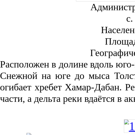
Администр
с.
Населен
Площа
Географич
Рас­положен в долине вдоль юго-
Снежной на юге до мыса Толст
огибает хребет Хамар-Дабан. Ре
части, а дельта реки вда­ётся в 