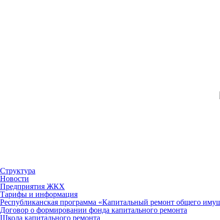
Структура
Новости
Предприятия ЖКХ
Тарифы и информация
Республиканская программа «Капитальный ремонт общего имуще
Договор о формировании фонда капитального ремонта
Школа капитального ремонта