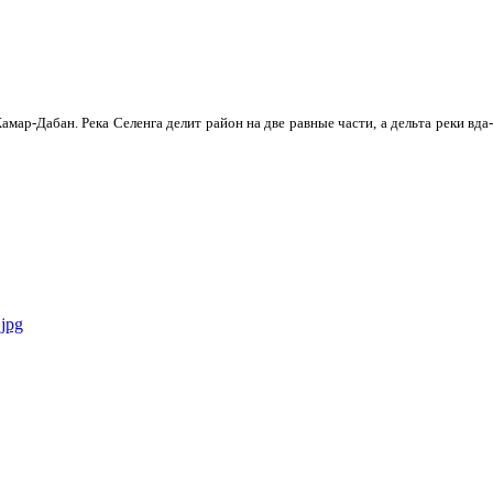
мар-Дабан. Река Селенга делит район на две равные части, а дельта реки вда­