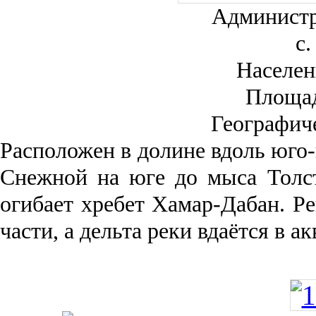
Администр
с.
Населен
Площа
Географич
Рас­положен в долине вдоль юго-
Снежной на юге до мыса Толст
огибает хребет Хамар-Дабан. Ре
части, а дельта реки вда­ётся в 