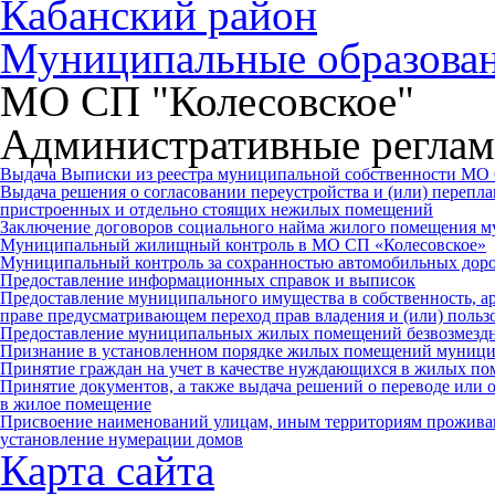
Кабанский район
Муниципальные образова
МО СП "Колесовское"
Административные реглам
Выдача Выписки из реестра муниципальной собственности МО
Выдача решения о согласовании переустройства и (или) перепл
пристроенных и отдельно стоящих нежилых помещений
Заключение договоров социального найма жилого помещения 
Муниципальный жилищный контроль в МО СП «Колесовское»
Муниципальный контроль за сохранностью автомобильных доро
Предоставление информационных справок и выписок
Предоставление муниципального имущества в собственность, ар
праве предусматривающем переход прав владения и (или) польз
Предоставление муниципальных жилых помещений безвозмездно
Признание в установленном порядке жилых помещений муниц
Принятие граждан на учет в качестве нуждающихся в жилых п
Принятие документов, а также выдача решений о переводе или 
в жилое помещение
Присвоение наименований улицам, иным территориям проживан
установление нумерации домов
Карта сайта