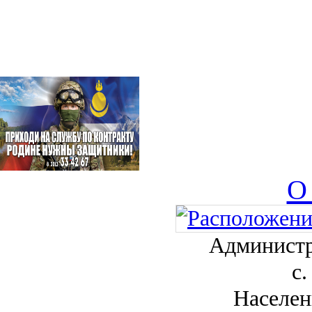
О
Администр
с.
Населен