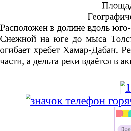
Площа
Географич
Рас­положен в долине вдоль юго-
Снежной на юге до мыса Толст
огибает хребет Хамар-Дабан. Ре
части, а дельта реки вда­ётся в 