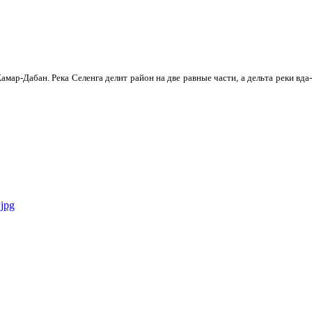
мар-Дабан. Река Селенга делит район на две равные части, а дельта реки вда­