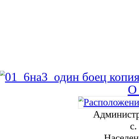
О
Администр
с.
Населен