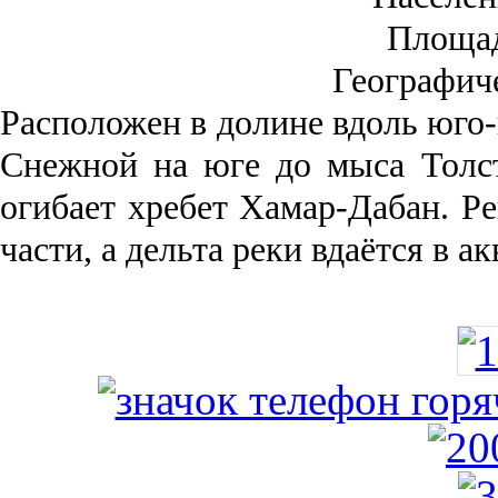
Площа
Географич
Рас­положен в долине вдоль юго-
Снежной на юге до мыса Толст
огибает хребет Хамар-Дабан. Ре
части, а дельта реки вда­ётся в 