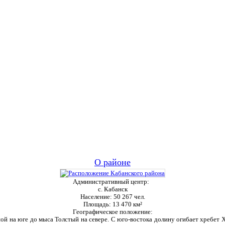
О районе
Административный центр:
с. Кабанск
Население:
50 267 чел.
Площадь:
13 470 км²
Географическое положение:
ой на юге до мыса Толстый на севере. С юго-востока долину огибает хребет Ха