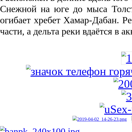
Снежной на юге до мыса Толст
огибает хребет Хамар-Дабан. Ре
части, а дельта реки вда­ётся в 