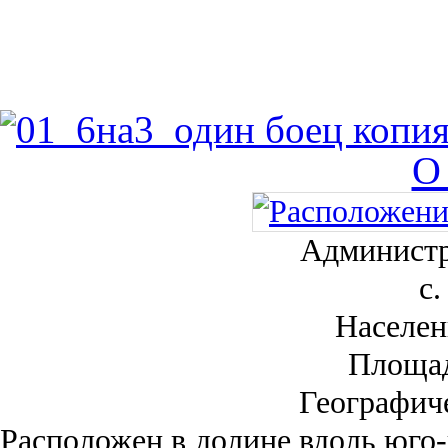
О
Администр
с.
Населен
Площа
Географич
Рас­положен в долине вдоль юго-