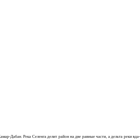
мар-Дабан. Река Селенга делит район на две равные части, а дельта реки вда­