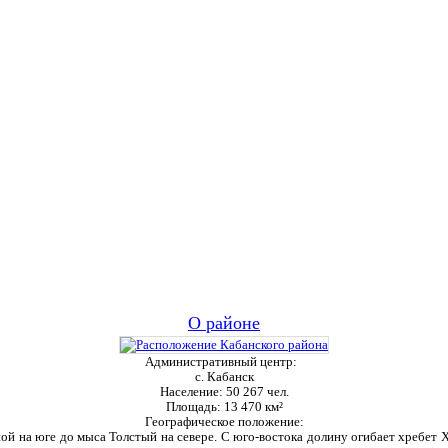
О районе
Административный центр:
с. Кабанск
Население:
50 267 чел.
Площадь:
13 470 км²
Географическое положение:
ой на юге до мыса Толстый на севере. С юго-востока долину огибает хребет Ха