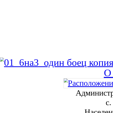
О
Администр
с.
Населен