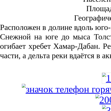
Площа
Географич
Рас­положен в долине вдоль юго-
Снежной на юге до мыса Толст
огибает хребет Хамар-Дабан. Ре
части, а дельта реки вда­ётся в 