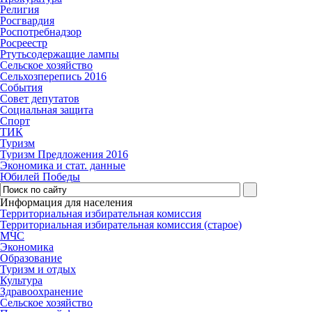
Религия
Росгвардия
Роспотребнадзор
Росреестр
Ртутьсодержащие лампы
Сельское хозяйство
Сельхозперепись 2016
События
Совет депутатов
Социальная защита
Спорт
ТИК
Туризм
Туризм Предложения 2016
Экономика и стат. данные
Юбилей Победы
Информация для населения
Территориальная избирательная комиссия
Территориальная избирательная комиссия (старое)
МЧС
Экономика
Образование
Туризм и отдых
Культура
Здравоохранение
Сельское хозяйство