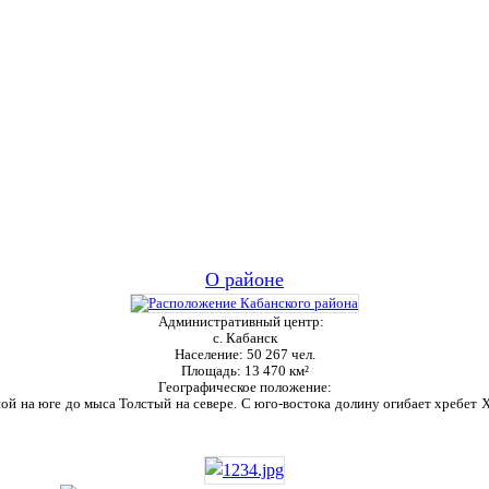
О районе
Административный центр:
с. Кабанск
Население:
50 267 чел.
Площадь:
13 470 км²
Географическое положение:
ой на юге до мыса Толстый на севере. С юго-востока долину огибает хребет Ха