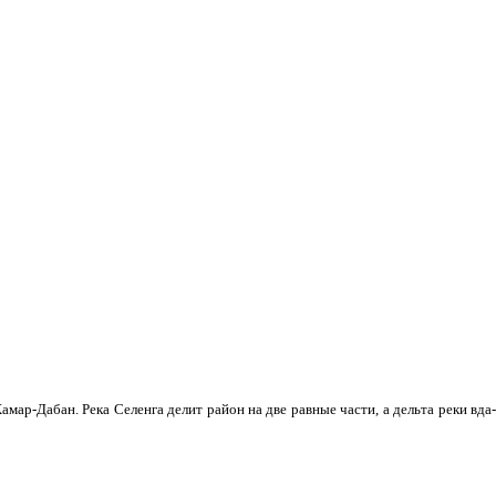
мар-Дабан. Река Селенга делит район на две равные части, а дельта реки вда­