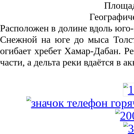
Площа
Географич
Рас­положен в долине вдоль юго-
Снежной на юге до мыса Толст
огибает хребет Хамар-Дабан. Ре
части, а дельта реки вда­ётся в 