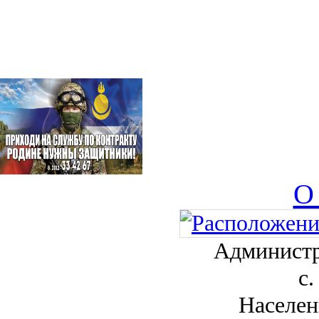
О
Администр
с.
Населен