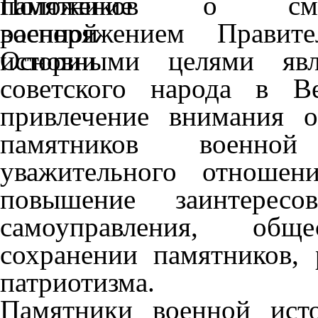
Положение о смотр
распоряжением Правите
Основными целями явл
советского народа в В
привлечение внимания 
памятников военной
уважительного отношен
повышение заинтересо
самоуправления, общ
сохранении памятников, 
патриотизма.
Памятники военной ист