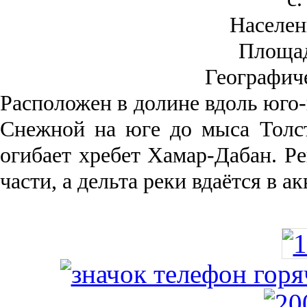
Населен
Площа
Географич
Рас­положен в долине вдоль юго-
Снежной на юге до мыса Толст
огибает хребет Хамар-Дабан. Ре
части, а дельта реки вда­ётся в 