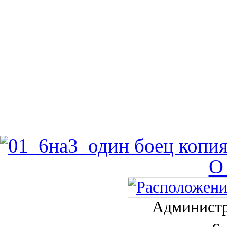
О
Администр
с.