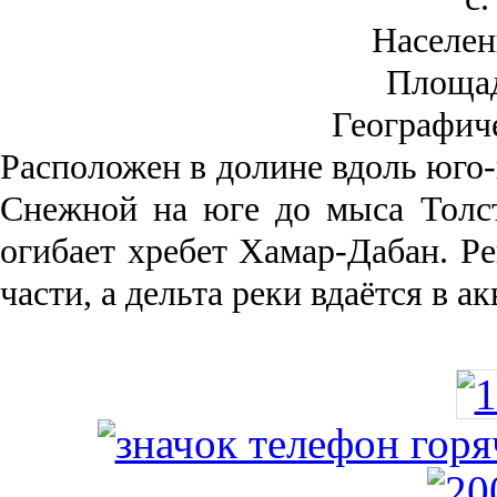
Населен
Площа
Географич
Рас­положен в долине вдоль юго-
Снежной на юге до мыса Толст
огибает хребет Хамар-Дабан. Ре
части, а дельта реки вда­ётся в 