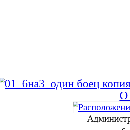
О
Администр
с.