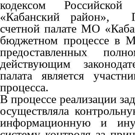
кодексом Российско
«Кабанский район», П
счетной палате МО «Каб
бюджетном процессе в М
предоставленных полн
действующим законодате
палата является участн
процесса.
В процессе реализации зад
осуществляла контрольну
информационную и иную
систему контроля за при