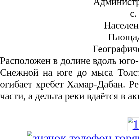
Администр
с.
Населен
Площа
Географич
Рас­положен в долине вдоль юго-
Снежной на юге до мыса Толст
огибает хребет Хамар-Дабан. Ре
части, а дельта реки вда­ётся в 