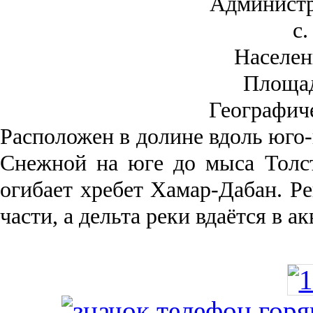
Администр
с.
Населен
Площа
Географич
Рас­положен в долине вдоль юго-
Снежной на юге до мыса Толст
огибает хребет Хамар-Дабан. Ре
части, а дельта реки вда­ётся в 