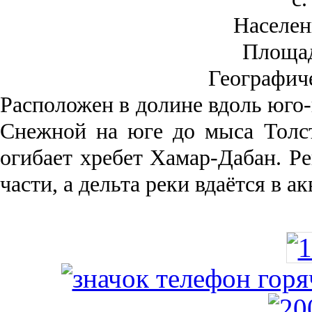
Населен
Площа
Географич
Рас­положен в долине вдоль юго-
Снежной на юге до мыса Толст
огибает хребет Хамар-Дабан. Ре
части, а дельта реки вда­ётся в 