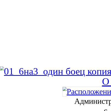
О
Администр
с.